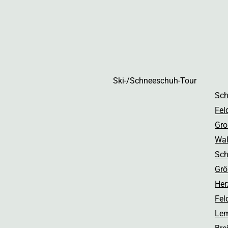
Ski-/Schneeschuh-Tour
Sch
Fel
Gro
Wal
Sch
Grö
Her
Fel
Lem