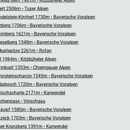
itegg Gern 1981m • Kitzbüheler Alpen
fert 2506m • Tuxer Alpen
delstein-Kircherl 1730m • Bayerische Voralpen
zberg 1706m • Bayerische Voralpen
önberg 1621m • Bayerische Voralpen
eselberg 1348m • Bayerische Voralpen
karlspitze 2261m • Rofan
l 1964m • Kitzbüheler Alpen
nnkopf 1353m • Chiemgauer Alpen
nnsteinschanze 1545m • Bayerische Voralpen
dalpjoch 1720m • Bayerische Voralpen
lochscharte 2171m • Karwendel
chenpass • Vinschgau
kopf 1580m • Bayerische Voralpen
zeck 1703m • Bayerische Voralpen
er Kranzberg 1391m • Karwendel