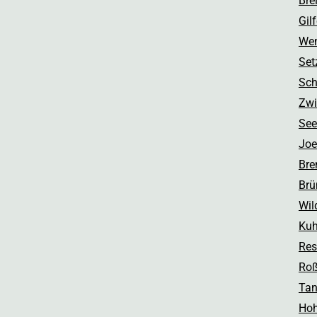
Bre
Gil
Wen
Set
Sch
Zwi
See
Joe
Bre
Brü
Wil
Kuh
Res
Roß
Tan
Hoh